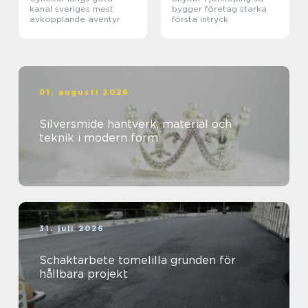
kanal sveriges mest
bygger företag starka
avkopplande äventyr
första intryck
01. augusti 2026
Silversmide hantverk, material och
teknik i modern form
31. juli 2026
Schaktarbete tomelilla grunden för
hållbara projekt