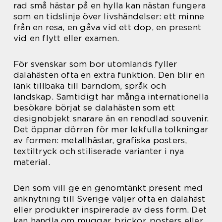
rad små hästar på en hylla kan nästan fungera
som en tidslinje över livshändelser: ett minne
från en resa, en gåva vid ett dop, en present
vid en flytt eller examen.
För svenskar som bor utomlands fyller
dalahästen ofta en extra funktion. Den blir en
länk tillbaka till barndom, språk och
landskap. Samtidigt har många internationella
besökare börjat se dalahästen som ett
designobjekt snarare än en renodlad souvenir.
Det öppnar dörren för mer lekfulla tolkningar
av formen: metallhästar, grafiska posters,
textiltryck och stiliserade varianter i nya
material.
Den som vill ge en genomtänkt present med
anknytning till Sverige väljer ofta en dalahäst
eller produkter inspirerade av dess form. Det
kan handla om muggar, brickor, posters eller