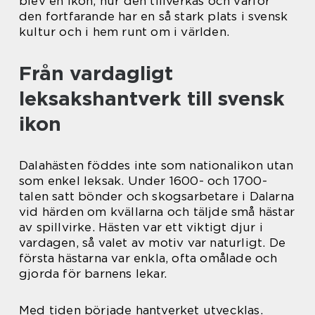
blev en ikon, hur den tillverkas och varför
den fortfarande har en så stark plats i svensk
kultur och i hem runt om i världen.
Från vardagligt
leksakshantverk till svensk
ikon
Dalahästen föddes inte som nationalikon utan
som enkel leksak. Under 1600- och 1700-
talen satt bönder och skogsarbetare i Dalarna
vid härden om kvällarna och täljde små hästar
av spillvirke. Hästen var ett viktigt djur i
vardagen, så valet av motiv var naturligt. De
första hästarna var enkla, ofta omålade och
gjorda för barnens lekar.
Med tiden började hantverket utvecklas.