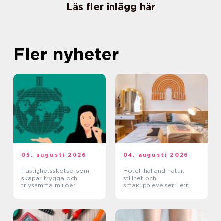
Läs fler inlägg här
Fler nyheter
05. augusti 2026
04. augusti 2026
Fastighetsskötsel som
Hotell halland natur,
skapar trygga och
stillhet och
trivsamma miljöer
smakupplevelser i ett