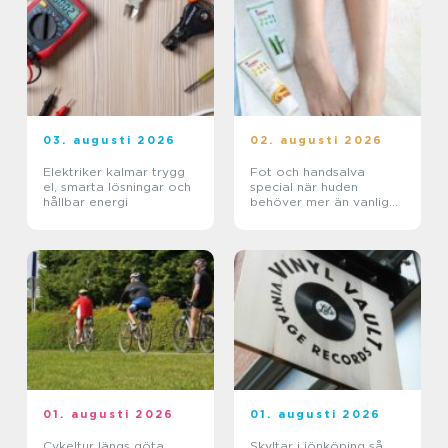
03. augusti 2026
02. augusti 2026
Elektriker kalmar trygg
Fot och handsalva
el, smarta lösningar och
special när huden
hållbar energi
behöver mer än vanlig
kräm
01. augusti 2026
01. augusti 2026
Cykeltur längs göta
Skyltar i jönköping så