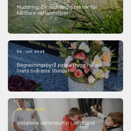
Muddring: En nödvändig teknik för
hållbara vattenmiljöer
04. juli 2026
Begravningsbyrå pajala trygg hjälp i
livets svåraste stunder
03. juli 2026
Installera vattenpump i Jämtland