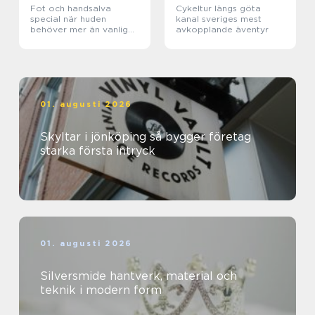
Fot och handsalva
Cykeltur längs göta
special när huden
kanal sveriges mest
behöver mer än vanlig
avkopplande äventyr
kräm
01. augusti 2026
Skyltar i jönköping så bygger företag
starka första intryck
01. augusti 2026
Silversmide hantverk, material och
teknik i modern form