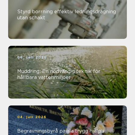
Styrd borrning effektiv ledningsdragning
utan schakt
06. juli 2026
Muddring: En nödvändig teknik för
hållbara vattenmiljöer
04. juli 2026
Begravningsbyrå pajala trygg hjälp i