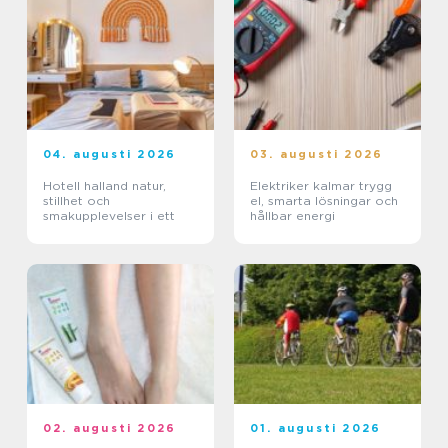
04. augusti 2026
03. augusti 2026
Hotell halland natur,
Elektriker kalmar trygg
stillhet och
el, smarta lösningar och
smakupplevelser i ett
hållbar energi
02. augusti 2026
01. augusti 2026