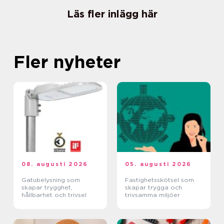
Läs fler inlägg här
Fler nyheter
08. augusti 2026
05. augusti 2026
Gatubelysning som
Fastighetsskötsel som
skapar trygghet,
skapar trygga och
hållbarhet och trivsel
trivsamma miljöer