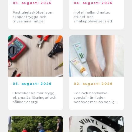
05. augusti 2026
04. augusti 2026
Fastighetsskötsel som
Hotell halland natur,
skapar trygga och
stillhet och
trivsamma miljöer
smakupplevelser i ett
03. augusti 2026
02. augusti 2026
Elektriker kalmar trygg
Fot och handsalva
el, smarta lösningar och
special när huden
hållbar energi
behöver mer än vanlig
kräm