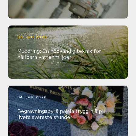
06. juli 2026
Muddring: En nödvändig teknik för
hållbara vattenmiljöer
04. juli 2026
Begravningsbyrå pajala trygg hjälp i
livets svåraste stunder