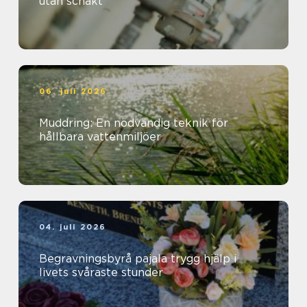
utan schakt
06. juli 2026
Muddring: En nödvändig teknik för
hållbara vattenmiljöer
04. juli 2026
Begravningsbyrå pajala trygg hjälp i
livets svåraste stunder