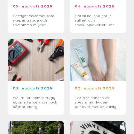
05. augusti 2026
04. augusti 2026
Fastighetsskötsel som
Hotell halland natur,
skapar trygga och
stillhet och
trivsamma miljöer
smakupplevelser i ett
03. augusti 2026
02. augusti 2026
Elektriker kalmar trygg
Fot och handsalva
el, smarta lösningar och
special när huden
hållbar energi
behöver mer än vanlig
kräm