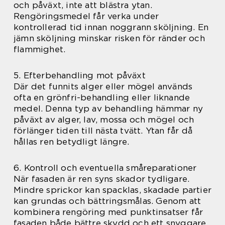
och påväxt, inte att blästra ytan.
Rengöringsmedel får verka under
kontrollerad tid innan noggrann sköljning. En
jämn sköljning minskar risken för ränder och
flammighet.
5. Efterbehandling mot påväxt
Där det funnits alger eller mögel används
ofta en grönfri-behandling eller liknande
medel. Denna typ av behandling hämmar ny
påväxt av alger, lav, mossa och mögel och
förlänger tiden till nästa tvätt. Ytan får då
hållas ren betydligt längre.
6. Kontroll och eventuella småreparationer
När fasaden är ren syns skador tydligare.
Mindre sprickor kan spacklas, skadade partier
kan grundas och bättringsmålas. Genom att
kombinera rengöring med punktinsatser får
fasaden både bättre skydd och ett snyggare