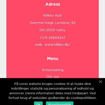
Adress
web:
www.klikko.dk/
Menu
Annonsering
Om oss
Cookies
På vores website bruges cookies til at huske dine
indstillinger, statistik og personalisering af indhold og
Kontakta oss
annoncer. Denne information deles med tredjepart. Ved
Sitemap
fortsat brug af websiden godkender du cookiepolitikken.
Ok
Privatlivspolitik