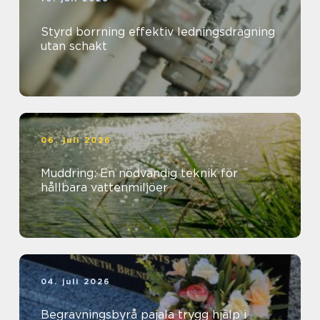
Styrd borrning effektiv ledningsdragning
utan schakt
06. juli 2026
Muddring: En nödvändig teknik för
hållbara vattenmiljöer
04. juli 2026
Begravningsbyrå pajala trygg hjälp i