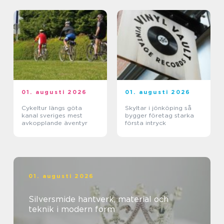
01. augusti 2026
01. augusti 2026
Cykeltur längs göta
Skyltar i jönköping så
kanal sveriges mest
bygger företag starka
avkopplande äventyr
första intryck
01. augusti 2026
Silversmide hantverk, material och
teknik i modern form