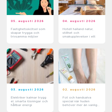
05. augusti 2026
04. augusti 2026
Fastighetsskötsel som
Hotell halland natur,
skapar trygga och
stillhet och
trivsamma miljöer
smakupplevelser i ett
03. augusti 2026
02. augusti 2026
Elektriker kalmar trygg
Fot och handsalva
el, smarta lösningar och
special när huden
hållbar energi
behöver mer än vanlig
kräm