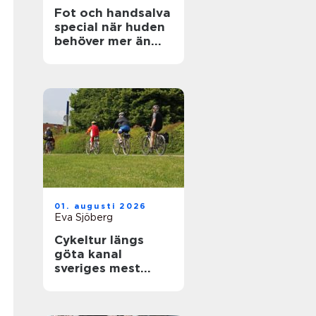
Fot och handsalva
special när huden
behöver mer än
vanlig kräm
01. augusti 2026
Eva Sjöberg
Cykeltur längs
göta kanal
sveriges mest
avkopplande
äventyr