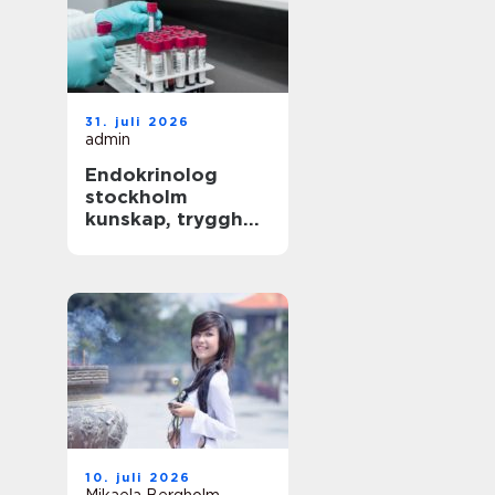
31. juli 2026
admin
Endokrinolog
stockholm
kunskap, trygghet
och långsiktig
hälsokontroll
10. juli 2026