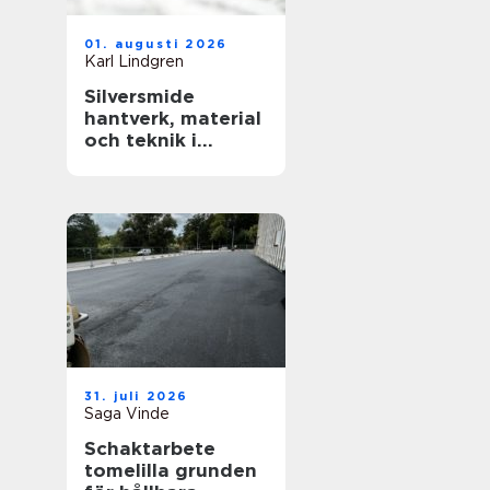
01. augusti 2026
Karl Lindgren
Silversmide
hantverk, material
och teknik i
modern form
31. juli 2026
Saga Vinde
Schaktarbete
tomelilla grunden