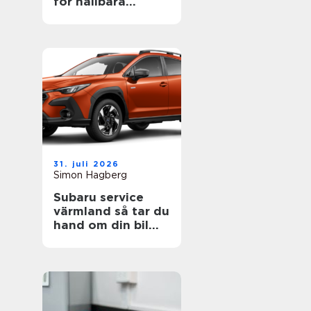
för hållbara
projekt
31. juli 2026
Simon Hagberg
Subaru service
värmland så tar du
hand om din bil
året runt