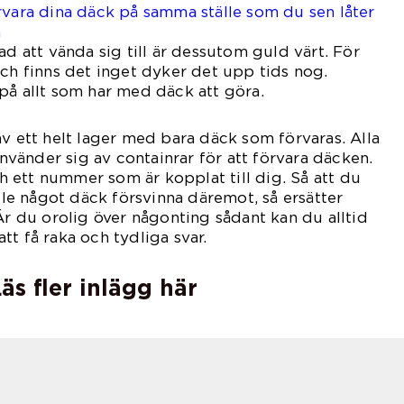
rvara dina däck på samma ställe som du sen låter
å
d att vända sig till är dessutom guld värt. För
och finns det inget dyker det upp tids nog.
på allt som har med däck att göra.
av ett helt lager med bara däck som förvaras. Alla
 använder sig av containrar för att förvara däcken.
 ett nummer som är kopplat till dig. Så att du
ulle något däck försvinna däremot, så ersätter
Är du orolig över någonting sådant kan du alltid
tt få raka och tydliga svar.
äs fler inlägg här