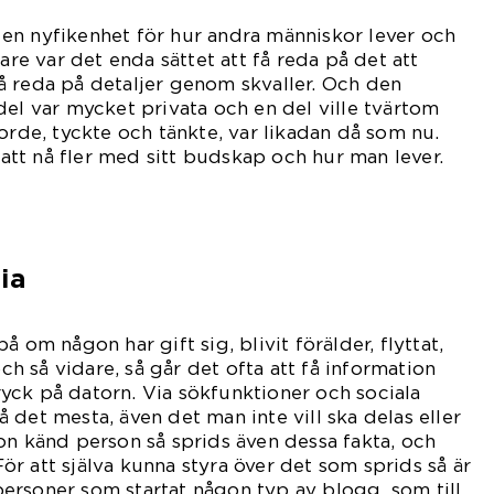
ts en nyfikenhet för hur andra människor lever och
gare var det enda sättet att få reda på det att
å reda på detaljer genom skvaller. Och den
del var mycket privata och en del ville tvärtom
orde, tyckte och tänkte, var likadan då som nu.
e att nå fler med sitt budskap och hur man lever.
ia
å om någon har gift sig, blivit förälder, flyttat,
och så vidare, så går det ofta att få information
yck på datorn. Via sökfunktioner och sociala
 det mesta, även det man inte vill ska delas eller
on känd person så sprids även dessa fakta, och
 För att själva kunna styra över det som sprids så är
ersoner som startat någon typ av blogg, som till