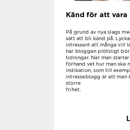
Känd för att vara
På grund av nya slags me
sätt att bli känd på. Lyck
intressant att många vill l
har bloggen plötsligt bör
tidningar. När man startar
förhand vet hur man ska n
indikation, som till exem
intresseblogg är att man k
större
fri
L