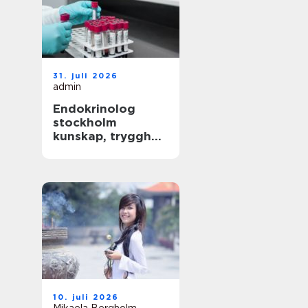
31. juli 2026
admin
Endokrinolog
stockholm
kunskap, trygghet
och långsiktig
hälsokontroll
10. juli 2026