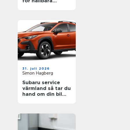
för hållbara
projekt
31. juli 2026
Simon Hagberg
Subaru service
värmland så tar du
hand om din bil
året runt