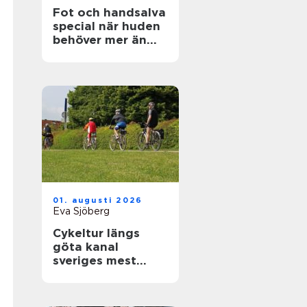
Fot och handsalva
special när huden
behöver mer än
vanlig kräm
01. augusti 2026
Eva Sjöberg
Cykeltur längs
göta kanal
sveriges mest
avkopplande
äventyr