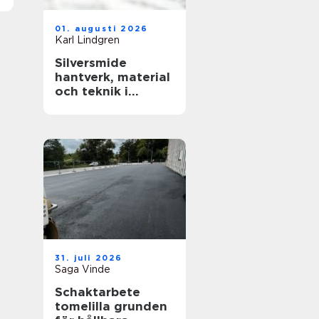
01. augusti 2026
Karl Lindgren
Silversmide
hantverk, material
och teknik i
modern form
31. juli 2026
Saga Vinde
Schaktarbete
tomelilla grunden