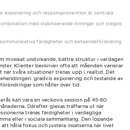
r exponering och responsprevention är centrala
 kombination med stabiliserande övningar och stegvis
r kommunikativa färdigheter och beteendeförändring
om minskat undvikande, bättre struktur i vardagen
ster. Klienter beskriver ofta att måenden varierar
t när svåra situationer tränas upp i realtid. Det
behandlingen: gradvis exponering och testande av
örändringar som håller över tid.
terås kan vara en veckovis session på 45-60
ånaderna. Därefter glesas träffarna ut när
essionerna tränas färdigheter i vardagliga
emma eller i sociala sammanhang. Den löpande
att hålla fokus och justera insatserna när livet