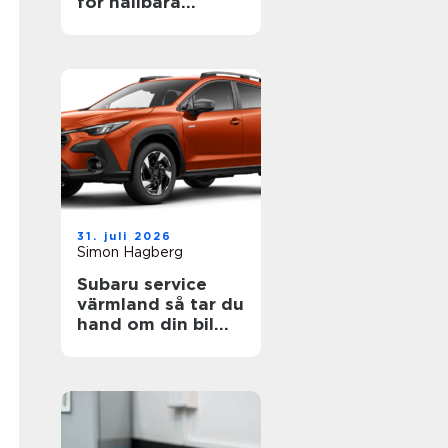
för hållbara
projekt
31. juli 2026
Simon Hagberg
Subaru service
värmland så tar du
hand om din bil
året runt