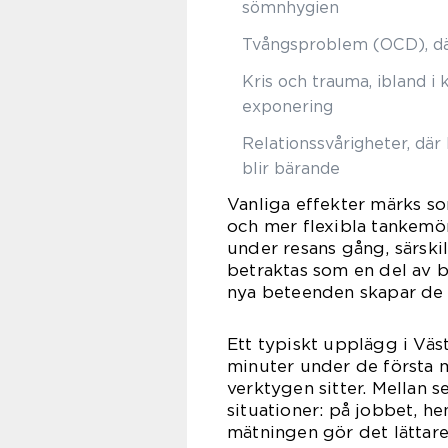
sömnhygien
Tvångsproblem (OCD), dä
Kris och trauma, ibland i
exponering
Relationssvårigheter, dä
blir bärande
Vanliga effekter märks s
och mer flexibla tankemön
under resans gång, särskil
betraktas som en del av 
nya beteenden skapar de f
Ett typiskt upplägg i Väs
minuter under de första m
verktygen sitter. Mellan s
situationer: på jobbet, h
mätningen gör det lättare 