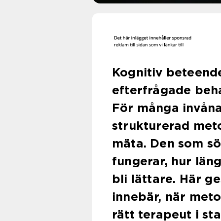
Kognitiv beteende
efterfrågade beha
För många invånar
strukturerad meto
mäta. Den som sök
fungerar, hur län
bli lättare. Här g
innebär, när meto
rätt terapeut i st