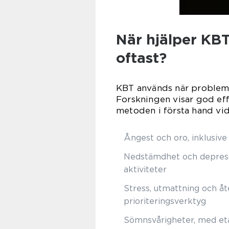
När hjälper KBT
oftast?
KBT används när problem g
Forskningen visar god effe
metoden i första hand vid
Ångest och oro, inklusive
Nedstämdhet och depressi
aktiviteter
Stress, utmattning och å
prioriteringsverktyg
Sömnsvårigheter, med eta