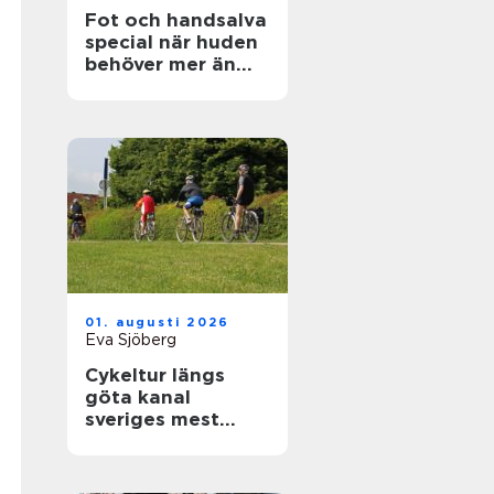
Fot och handsalva
special när huden
behöver mer än
vanlig kräm
01. augusti 2026
Eva Sjöberg
Cykeltur längs
göta kanal
sveriges mest
avkopplande
äventyr