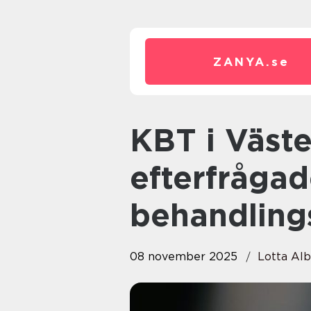
ZANYA.
se
KBT i Västerås: Ett av de mest
efterfråga
behandling
08 november 2025
Lotta Al