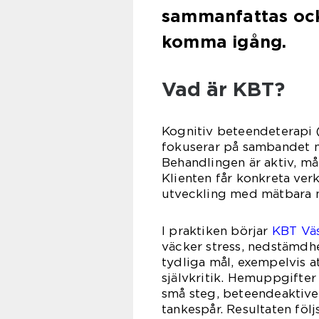
sammanfattas ocks
komma igång.
Vad är KBT?
Kognitiv beteendeterapi 
fokuserar på sambandet m
Behandlingen är aktiv, må
Klienten får konkreta verk
utveckling med mätbara m
I praktiken börjar
KBT Väs
väcker stress, nedstämdhe
tydliga mål, exempelvis a
självkritik. Hemuppgifter
små steg, beteendeaktiver
tankespår. Resultaten föl