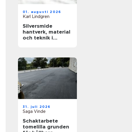
01. augusti 2026
Karl Lindgren
Silversmide
hantverk, material
och teknik i
modern form
31. juli 2026
Saga Vinde
Schaktarbete
tomelilla grunden