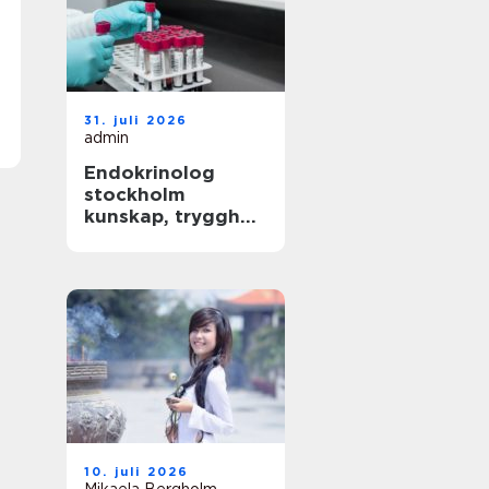
31. juli 2026
admin
Endokrinolog
stockholm
kunskap, trygghet
och långsiktig
hälsokontroll
10. juli 2026