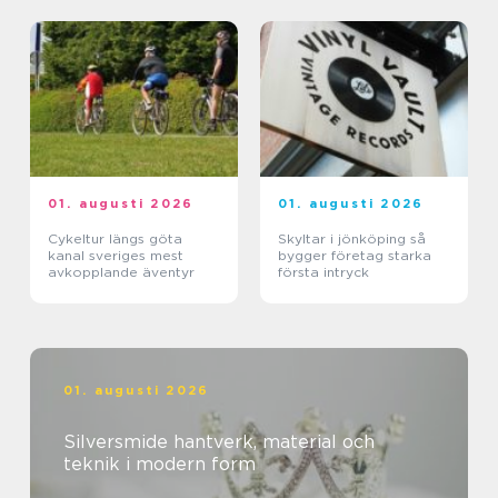
01. augusti 2026
01. augusti 2026
Cykeltur längs göta
Skyltar i jönköping så
kanal sveriges mest
bygger företag starka
avkopplande äventyr
första intryck
01. augusti 2026
Silversmide hantverk, material och
teknik i modern form