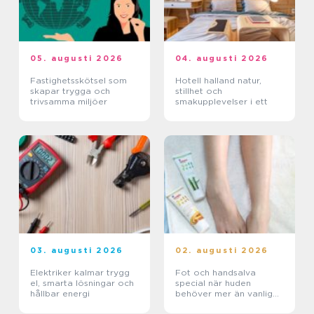
05. augusti 2026
04. augusti 2026
Fastighetsskötsel som
Hotell halland natur,
skapar trygga och
stillhet och
trivsamma miljöer
smakupplevelser i ett
03. augusti 2026
02. augusti 2026
Elektriker kalmar trygg
Fot och handsalva
el, smarta lösningar och
special när huden
hållbar energi
behöver mer än vanlig
kräm