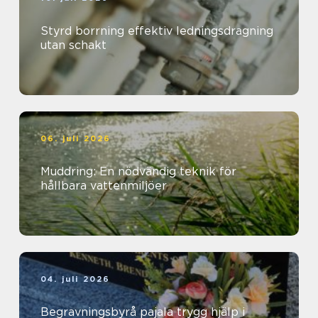
Styrd borrning effektiv ledningsdragning
utan schakt
06. juli 2026
Muddring: En nödvändig teknik för
hållbara vattenmiljöer
04. juli 2026
Begravningsbyrå pajala trygg hjälp i