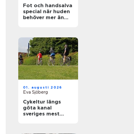
Fot och handsalva
special när huden
behöver mer än
vanlig kräm
01. augusti 2026
Eva Sjöberg
Cykeltur längs
göta kanal
sveriges mest
avkopplande
äventyr