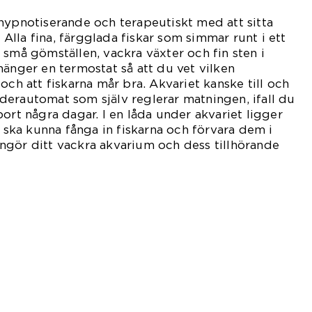
hypnotiserande och terapeutiskt med att sitta
. Alla fina, färgglada fiskar som simmar runt i ett
 små gömställen, vackra växter och fin sten i
hänger en termostat så att du vet vilken
och att fiskarna mår bra. Akvariet kanske till och
erautomat som själv reglerar matningen, ifall du
ort några dagar. I en låda under akvariet ligger
u ska kunna fånga in fiskarna och förvara dem i
ngör ditt vackra akvarium och dess tillhörande
.