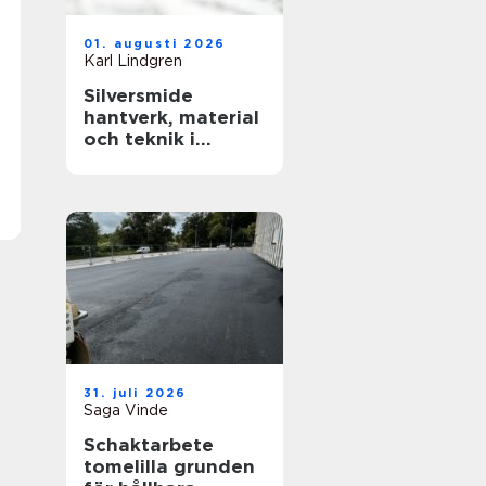
01. augusti 2026
Karl Lindgren
Silversmide
hantverk, material
och teknik i
modern form
31. juli 2026
Saga Vinde
Schaktarbete
tomelilla grunden