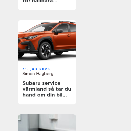
för hållbara
projekt
31. juli 2026
Simon Hagberg
Subaru service
värmland så tar du
hand om din bil
året runt