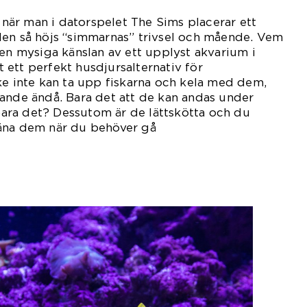
t när man i datorspelet The Sims placerar ett
den så höjs “simmarnas” trivsel och mående. Vem
den mysiga känslan av ett upplyst akvarium i
ett perfekt husdjursalternativ för
ke inte kan ta upp fiskarna och kela med dem,
ande ändå. Bara det att de kan andas under
 bara det? Dessutom är de lättskötta och du
äna dem när du behöver gå
ifrån.