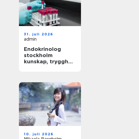
31. juli 2026
admin
Endokrinolog
stockholm
kunskap, trygghet
och långsiktig
hälsokontroll
10. juli 2026