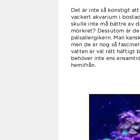
Det är inte så konstigt at
vackert akvarium i bosta
skulle inte må bättre av 
mörkret? Dessutom är det 
pälsallergikern. Man kans
men de är nog så fasciner
vatten är väl rätt häftigt
behöver inte ens ensamtr
hem