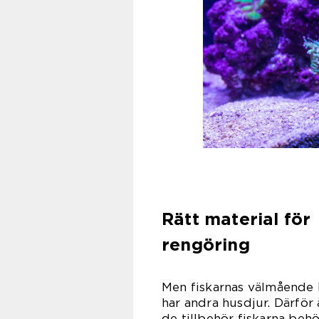
Rätt material för
rengöring
Men fiskarnas välmående 
har andra husdjur. Därför 
de tillbehör fiskarna behö