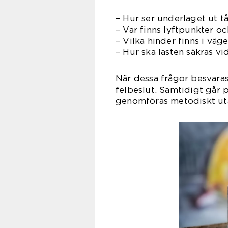
– Hur ser underlaget ut t
– Var finns lyftpunkter oc
– Vilka hinder finns i väg
– Hur ska lasten säkras vi
När dessa frågor besvaras 
felbeslut. Samtidigt går 
genomföras metodiskt uta