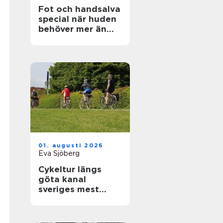
Fot och handsalva
special när huden
behöver mer än
vanlig kräm
01. augusti 2026
Eva Sjöberg
Cykeltur längs
göta kanal
sveriges mest
avkopplande
äventyr