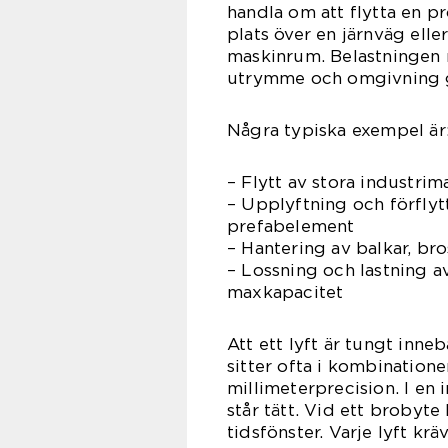
handla om att flytta en pr
plats över en järnväg eller
maskinrum. Belastningen m
utrymme och omgivning gö
Några typiska exempel är
– Flytt av stora industrim
– Upplyftning och förflyt
prefabelement
– Hantering av balkar, br
– Lossning och lastning a
maxkapacitet
Att ett lyft är tungt inn
sitter ofta i kombination
millimeterprecision. I en 
står tätt. Vid ett brobyte
tidsfönster. Varje lyft kr