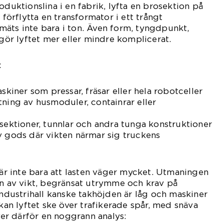
oduktionslina i en fabrik, lyfta en brosektion på
 förflytta en transformator i ett trångt
äts inte bara i ton. Även form, tyngdpunkt,
r lyftet mer eller mindre komplicerat.
:
askiner som pressar, fräsar eller hela robotceller
tning av husmoduler, containrar eller
osektioner, tunnlar och andra tunga konstruktioner
v gods där vikten närmar sig truckens
ebär inte bara att lasten väger mycket. Utmaningen
en av vikt, begränsat utrymme och krav på
industrihall kanske takhöjden är låg och maskiner
 kan lyftet ske över trafikerade spår, med snäva
äver därför en noggrann analys: