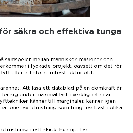
för säkra och effektiva tunga
på samspelet mellan människor, maskiner och
terkommer i lyckade projekt, oavsett om det rör
ytt eller ett större infrastrukturjobb.
farenhet. Att läsa ett datablad på en domkraft är
eter sig under maximal last i verkligheten är
lyfttekniker känner till marginaler, känner igen
inationer av utrustning som fungerar bäst i olika
utrustning i rätt skick. Exempel är: