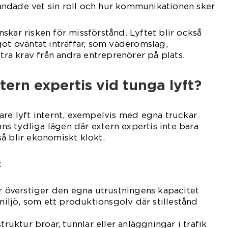
blandade vet sin roll och hur kommunikationen sker
skar risken för missförstånd. Lyftet blir också
got oväntat inträffar, som väderomslag,
xtra krav från andra entreprenörer på plats.
tern expertis vid tunga lyft?
are lyft internt, exempelvis med egna truckar
inns tydliga lägen där extern expertis inte bara
å blir ekonomiskt klokt.
:
er överstiger den egna utrustningens kapacitet
 miljö, som ett produktionsgolv där stillestånd
truktur broar, tunnlar eller anläggningar i trafik