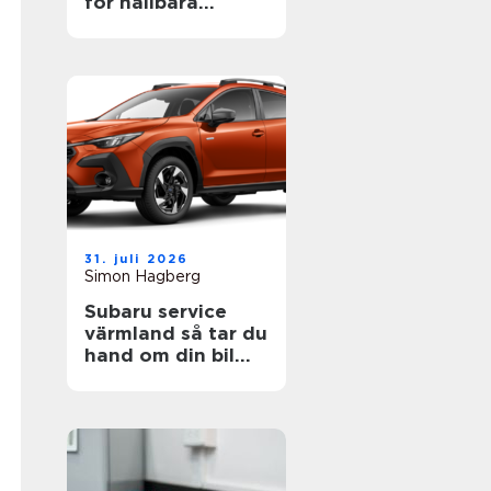
för hållbara
projekt
31. juli 2026
Simon Hagberg
Subaru service
värmland så tar du
hand om din bil
året runt