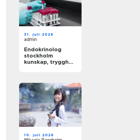
31. juli 2026
admin
Endokrinolog
stockholm
kunskap, trygghet
och långsiktig
hälsokontroll
10. juli 2026