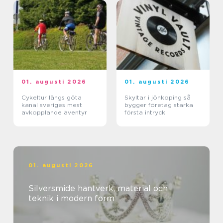
01. augusti 2026
01. augusti 2026
Cykeltur längs göta
Skyltar i jönköping så
kanal sveriges mest
bygger företag starka
avkopplande äventyr
första intryck
01. augusti 2026
Silversmide hantverk, material och
teknik i modern form