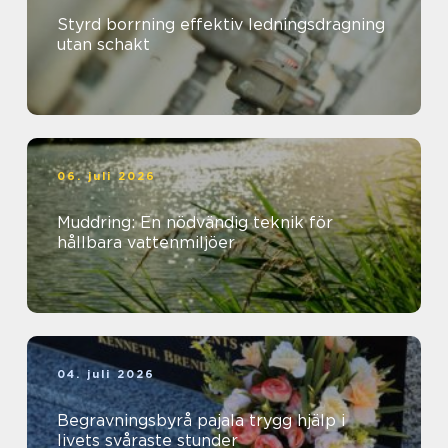
Styrd borrning effektiv ledningsdragning
utan schakt
06. juli 2026
Muddring: En nödvändig teknik för
hållbara vattenmiljöer
04. juli 2026
Begravningsbyrå pajala trygg hjälp i
livets svåraste stunder