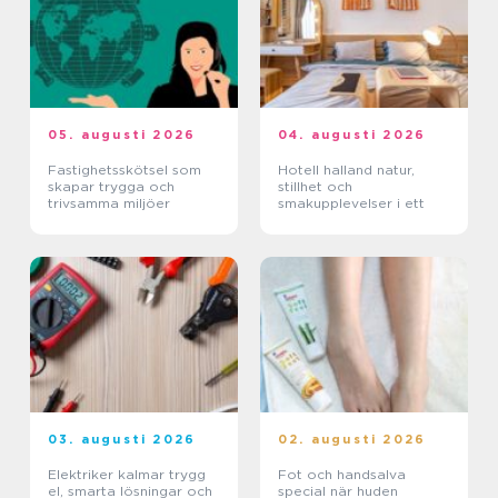
05. augusti 2026
04. augusti 2026
Fastighetsskötsel som
Hotell halland natur,
skapar trygga och
stillhet och
trivsamma miljöer
smakupplevelser i ett
03. augusti 2026
02. augusti 2026
Elektriker kalmar trygg
Fot och handsalva
el, smarta lösningar och
special när huden