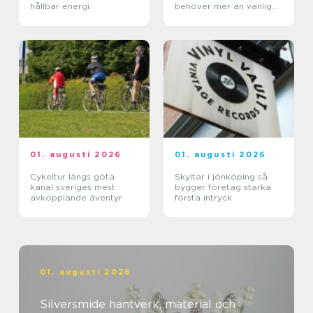
hållbar energi
behöver mer än vanlig
kräm
01. augusti 2026
01. augusti 2026
Cykeltur längs göta
Skyltar i jönköping så
kanal sveriges mest
bygger företag starka
avkopplande äventyr
första intryck
01. augusti 2026
Silversmide hantverk, material och