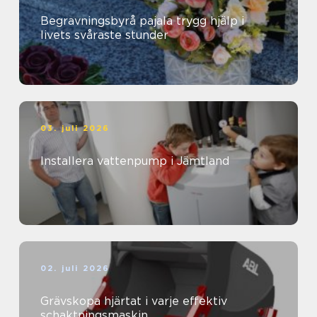
Begravningsbyrå pajala trygg hjälp i
livets svåraste stunder
03. juli 2026
Installera vattenpump i Jämtland
02. juli 2026
Grävskopa hjärtat i varje effektiv
schaktningsmaskin