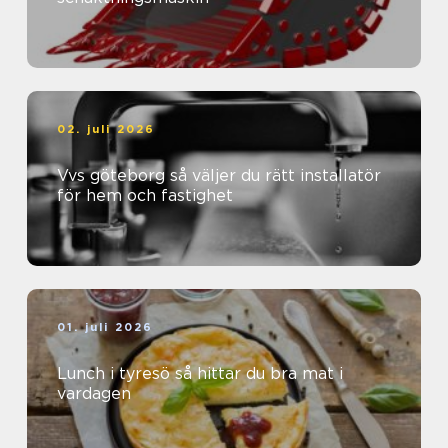
02. juli 2026
Vvs göteborg så väljer du rätt installatör
för hem och fastighet
01. juli 2026
Lunch i tyresö så hittar du bra mat i
vardagen