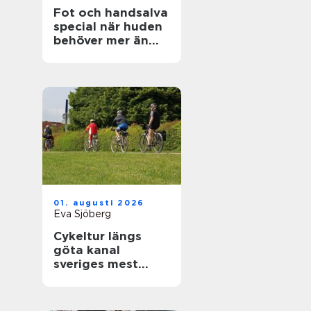
Fot och handsalva
special när huden
behöver mer än
vanlig kräm
01. augusti 2026
Eva Sjöberg
Cykeltur längs
göta kanal
sveriges mest
avkopplande
äventyr