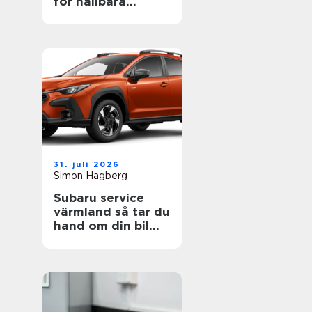
för hållbara
projekt
31. juli 2026
Simon Hagberg
Subaru service
värmland så tar du
hand om din bil
året runt