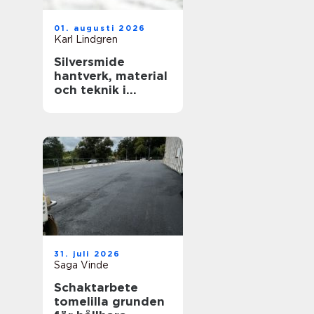
01. augusti 2026
Karl Lindgren
Silversmide
hantverk, material
och teknik i
modern form
31. juli 2026
Saga Vinde
Schaktarbete
tomelilla grunden