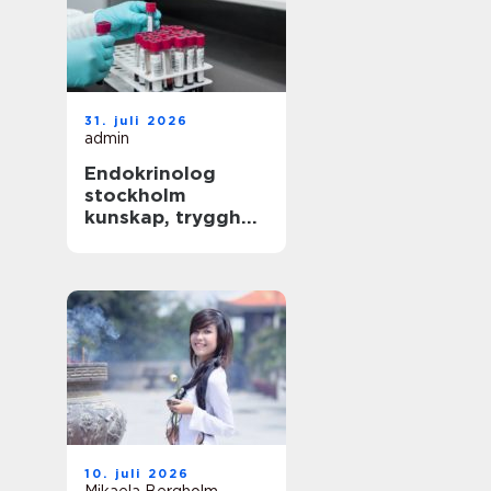
31. juli 2026
admin
Endokrinolog
stockholm
kunskap, trygghet
och långsiktig
hälsokontroll
10. juli 2026