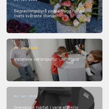
Begravningsbyrå pajala trygg hjälp i
livets svåraste stunder
03. juli 2026
Installera vattenpump i Jämtland
02. juli 2026
Grävskopa hjärtat i varje effektiv