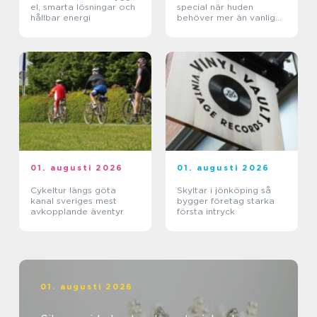
el, smarta lösningar och
special när huden
hållbar energi
behöver mer än vanlig
kräm
01. augusti 2026
01. augusti 2026
Cykeltur längs göta
Skyltar i jönköping så
kanal sveriges mest
bygger företag starka
avkopplande äventyr
första intryck
01. augusti 2026