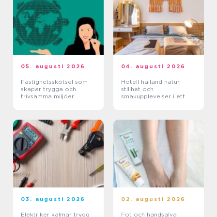
05. augusti 2026
04. augusti 2026
Fastighetsskötsel som
Hotell halland natur,
skapar trygga och
stillhet och
trivsamma miljöer
smakupplevelser i ett
03. augusti 2026
02. augusti 2026
Elektriker kalmar trygg
Fot och handsalva