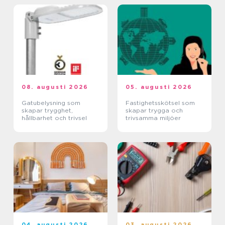
08. augusti 2026
05. augusti 2026
Gatubelysning som
Fastighetsskötsel som
skapar trygghet,
skapar trygga och
hållbarhet och trivsel
trivsamma miljöer
04. augusti 2026
03. augusti 2026