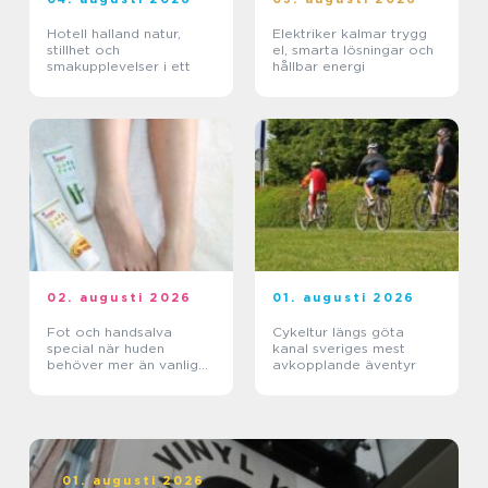
Hotell halland natur,
Elektriker kalmar trygg
stillhet och
el, smarta lösningar och
smakupplevelser i ett
hållbar energi
02. augusti 2026
01. augusti 2026
Fot och handsalva
Cykeltur längs göta
special när huden
kanal sveriges mest
behöver mer än vanlig
avkopplande äventyr
kräm
01. augusti 2026