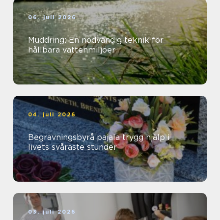
06. juli 2026
Muddring: En nödvändig teknik för
hållbara vattenmiljöer
04. juli 2026
Begravningsbyrå pajala trygg hjälp i
livets svåraste stunder
03. juli 2026