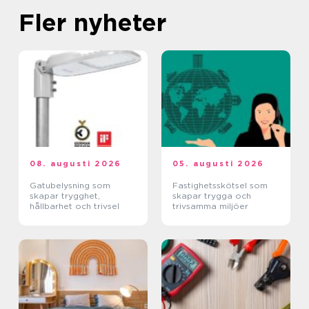
Fler nyheter
08. augusti 2026
05. augusti 2026
Gatubelysning som
Fastighetsskötsel som
skapar trygghet,
skapar trygga och
hållbarhet och trivsel
trivsamma miljöer