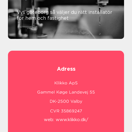
Vvs göteborg så väljer du rätt installatör
för hem och fastighet
Adress
web:
www.klikko.dk/