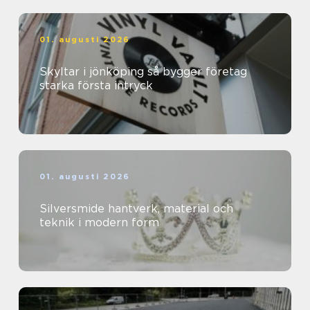
01. augusti 2026
Skyltar i jönköping så bygger företag
starka första intryck
01. augusti 2026
Silversmide hantverk, material och
teknik i modern form