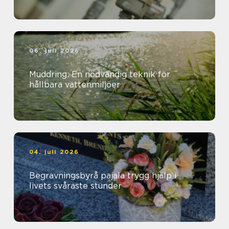
06. juli 2026
Muddring: En nödvändig teknik för
hållbara vattenmiljöer
04. juli 2026
Begravningsbyrå pajala trygg hjälp i
livets svåraste stunder