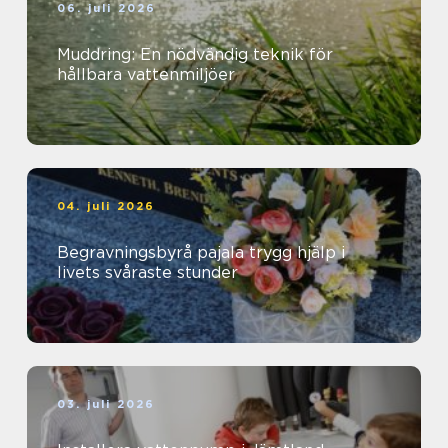
06. juli 2026
Muddring: En nödvändig teknik för
hållbara vattenmiljöer
04. juli 2026
Begravningsbyrå pajala trygg hjälp i
livets svåraste stunder
03. juli 2026