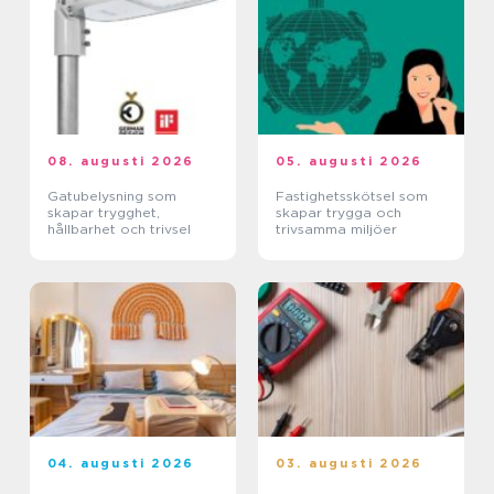
08. augusti 2026
05. augusti 2026
Gatubelysning som
Fastighetsskötsel som
skapar trygghet,
skapar trygga och
hållbarhet och trivsel
trivsamma miljöer
04. augusti 2026
03. augusti 2026