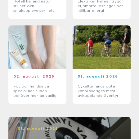
Hotell halland natur,
Elektriker kalmar trygg
stillhet och
el, smarta lösningar och
smakupplevelser i ett
hållbar energi
02. augusti 2026
01. augusti 2026
Fot och handsalva
Cykeltur längs göta
special när huden
kanal sveriges mest
behöver mer än vanlig
avkopplande äventyr
kräm
01. augusti 2026