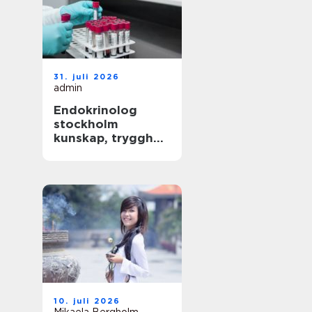
31. juli 2026
admin
Endokrinolog
stockholm
kunskap, trygghet
och långsiktig
hälsokontroll
10. juli 2026