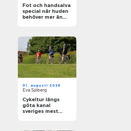
Fot och handsalva
special när huden
behöver mer än
vanlig kräm
01. augusti 2026
Eva Sjöberg
Cykeltur längs
göta kanal
sveriges mest
avkopplande
äventyr