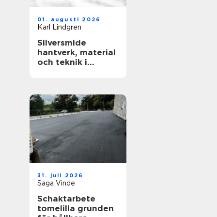
01. augusti 2026
Karl Lindgren
Silversmide
hantverk, material
och teknik i
modern form
31. juli 2026
Saga Vinde
Schaktarbete
tomelilla grunden