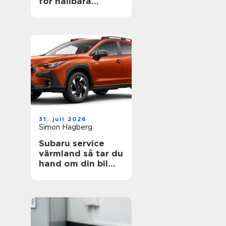
för hållbara
projekt
31. juli 2026
Simon Hagberg
Subaru service
värmland så tar du
hand om din bil
året runt