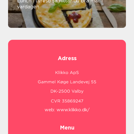
Lunch i tyresö så hittar du bra mat i
vardagen
Adress
web:
www.klikko.dk/
Menu