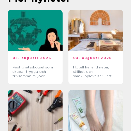
05. augusti 2026
04. augusti 2026
Fastighetsskötsel som
Hotell halland natur,
skapar trygga och
stillhet och
trivsamma miljöer
smakupplevelser i ett