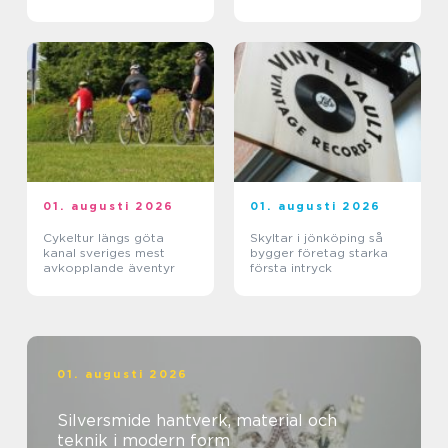
kräm
01. augusti 2026
01. augusti 2026
Cykeltur längs göta
Skyltar i jönköping så
kanal sveriges mest
bygger företag starka
avkopplande äventyr
första intryck
01. augusti 2026
Silversmide hantverk, material och
teknik i modern form