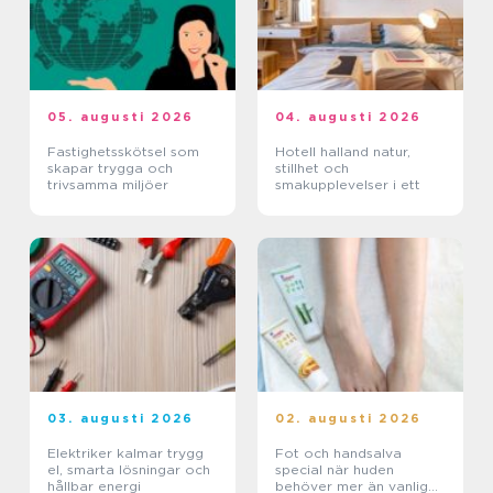
05. augusti 2026
04. augusti 2026
Fastighetsskötsel som
Hotell halland natur,
skapar trygga och
stillhet och
trivsamma miljöer
smakupplevelser i ett
03. augusti 2026
02. augusti 2026
Elektriker kalmar trygg
Fot och handsalva
el, smarta lösningar och
special när huden
hållbar energi
behöver mer än vanlig