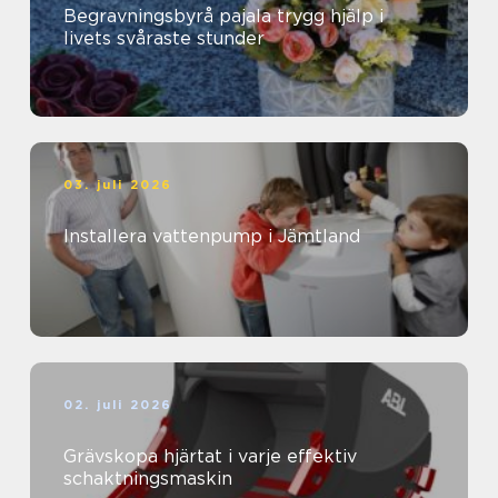
Begravningsbyrå pajala trygg hjälp i
livets svåraste stunder
03. juli 2026
Installera vattenpump i Jämtland
02. juli 2026
Grävskopa hjärtat i varje effektiv
schaktningsmaskin