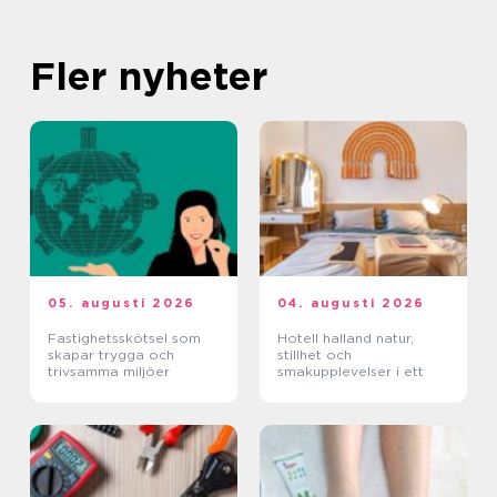
Fler nyheter
05. augusti 2026
04. augusti 2026
Fastighetsskötsel som
Hotell halland natur,
skapar trygga och
stillhet och
trivsamma miljöer
smakupplevelser i ett