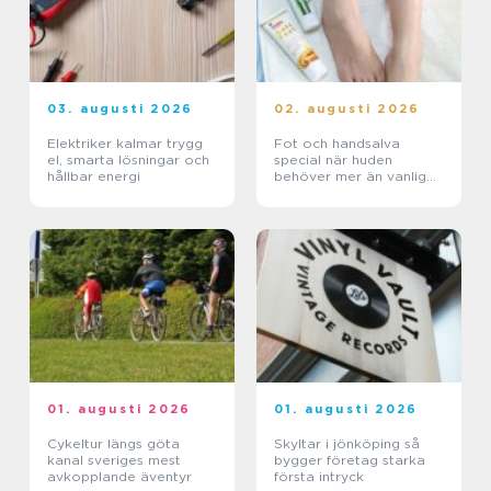
03. augusti 2026
02. augusti 2026
Elektriker kalmar trygg
Fot och handsalva
el, smarta lösningar och
special när huden
hållbar energi
behöver mer än vanlig
kräm
01. augusti 2026
01. augusti 2026
Cykeltur längs göta
Skyltar i jönköping så
kanal sveriges mest
bygger företag starka
avkopplande äventyr
första intryck