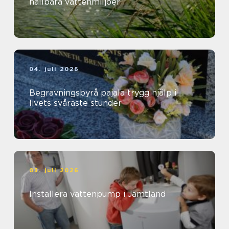
hållbara vattenmiljöer
04. juli 2026
Begravningsbyrå pajala trygg hjälp i
livets svåraste stunder
03. juli 2026
Installera vattenpump i Jämtland