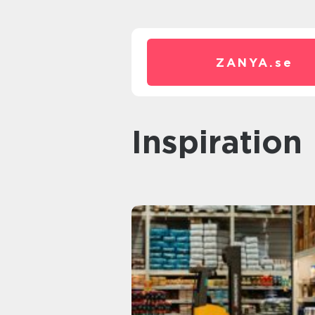
ZANYA.
se
inspiration