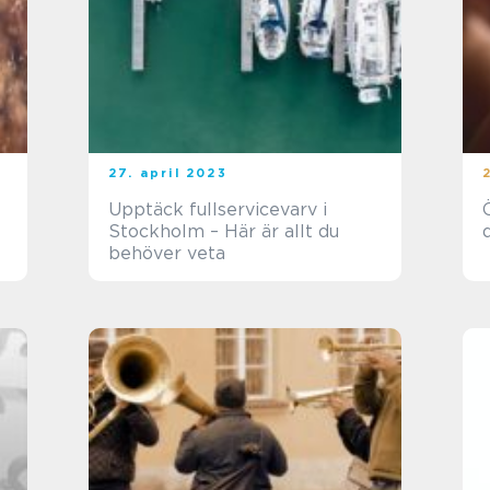
27. april 2023
Upptäck fullservicevarv i
Stockholm – Här är allt du
behöver veta