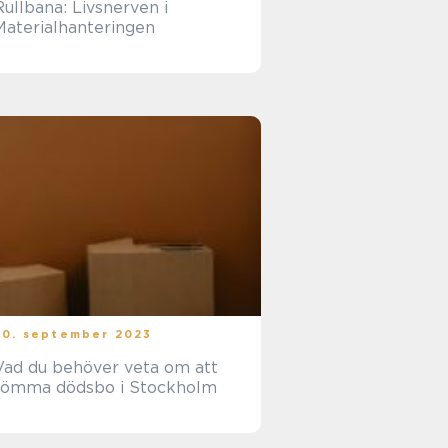
Rullbana: Livsnerven i
Materialhanteringen
20. september 2023
Vad du behöver veta om att
tömma dödsbo i Stockholm