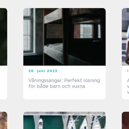
26. juni 2023
Våningssängar: Perfekt lösning
för både barn och vuxna